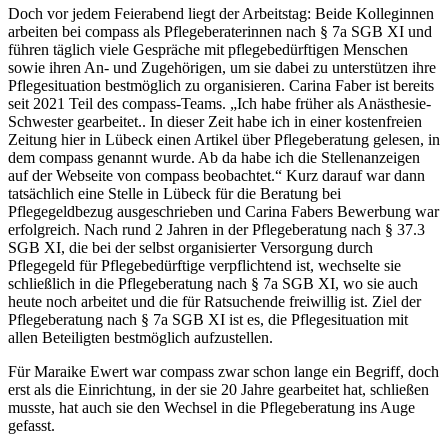
Doch vor jedem Feierabend liegt der Arbeitstag: Beide Kolleginnen
arbeiten bei compass als Pflegeberaterinnen nach § 7a SGB XI und
führen täglich viele Gespräche mit pflegebedürftigen Menschen
sowie ihren An- und Zugehörigen, um sie dabei zu unterstützen ihre
Pflegesituation bestmöglich zu organisieren. Carina Faber ist bereits
seit 2021 Teil des compass-Teams. „Ich habe früher als Anästhesie-
Schwester gearbeitet.. In dieser Zeit habe ich in einer kostenfreien
Zeitung hier in Lübeck einen Artikel über Pflegeberatung gelesen, in
dem compass genannt wurde. Ab da habe ich die Stellenanzeigen
auf der Webseite von compass beobachtet.“ Kurz darauf war dann
tatsächlich eine Stelle in Lübeck für die Beratung bei
Pflegegeldbezug ausgeschrieben und Carina Fabers Bewerbung war
erfolgreich. Nach rund 2 Jahren in der Pflegeberatung nach § 37.3
SGB XI, die bei der selbst organisierter Versorgung durch
Pflegegeld für Pflegebedürftige verpflichtend ist, wechselte sie
schließlich in die Pflegeberatung nach § 7a SGB XI, wo sie auch
heute noch arbeitet und die für Ratsuchende freiwillig ist. Ziel der
Pflegeberatung nach § 7a SGB XI ist es, die Pflegesituation mit
allen Beteiligten bestmöglich aufzustellen.
Für Maraike Ewert war compass zwar schon lange ein Begriff, doch
erst als die Einrichtung, in der sie 20 Jahre gearbeitet hat, schließen
musste, hat auch sie den Wechsel in die Pflegeberatung ins Auge
gefasst.