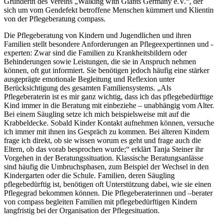
Gründerin des Vereins „Walking with Giants Germany e.V.“, der
sich um vom Gendefekt betroffene Menschen kümmert und Klientin
von der Pflegeberatung compass.
Die Pflegeberatung von Kindern und Jugendlichen und ihren
Familien stellt besondere Anforderungen an Pflegeexpertinnen und -
experten: Zwar sind die Familien zu Krankheitsbildern oder
Behinderungen sowie Leistungen, die sie in Anspruch nehmen
können, oft gut informiert. Sie benötigen jedoch häufig eine stärker
ausgeprägte emotionale Begleitung und Reflexion unter
Berücksichtigung des gesamten Familiensystems. „Als
Pflegeberaterin ist es mir ganz wichtig, dass ich das pflegebedürftige
Kind immer in die Beratung mit einbeziehe – unabhängig vom Alter.
Bei einem Säugling setze ich mich beispielsweise mit auf die
Krabbeldecke. Sobald Kinder Kontakt aufnehmen können, versuche
ich immer mit ihnen ins Gespräch zu kommen. Bei älteren Kindern
frage ich direkt, ob sie wissen worum es geht und frage auch die
Eltern, ob das vorab besprochen wurde;“ erklärt Tanja Steiner ihr
Vorgehen in der Beratungssituation. Klassische Beratungsanlässe
sind häufig die Umbruchsphasen, zum Beispiel der Wechsel in den
Kindergarten oder die Schule. Familien, deren Säugling
pflegebedürftig ist, benötigen oft Unterstützung dabei, wie sie einen
Pflegegrad bekommen können. Die Pflegeberaterinnen und –berater
von compass begleiten Familien mit pflegebedürftigen Kindern
langfristig bei der Organisation der Pflegesituation.