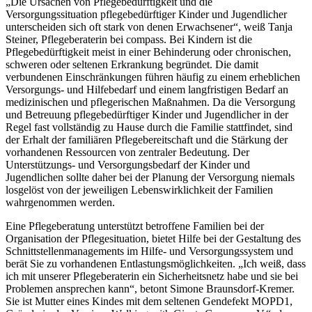
„Die Ursachen von Pflegebedürftigkeit und die
Versorgungssituation pflegebedürftiger Kinder und Jugendlicher
unterscheiden sich oft stark von denen Erwachsener“, weiß Tanja
Steiner, Pflegeberaterin bei compass. Bei Kindern ist die
Pflegebedürftigkeit meist in einer Behinderung oder chronischen,
schweren oder seltenen Erkrankung begründet. Die damit
verbundenen Einschränkungen führen häufig zu einem erheblichen
Versorgungs- und Hilfebedarf und einem langfristigen Bedarf an
medizinischen und pflegerischen Maßnahmen. Da die Versorgung
und Betreuung pflegebedürftiger Kinder und Jugendlicher in der
Regel fast vollständig zu Hause durch die Familie stattfindet, sind
der Erhalt der familiären Pflegebereitschaft und die Stärkung der
vorhandenen Ressourcen von zentraler Bedeutung. Der
Unterstützungs- und Versorgungsbedarf der Kinder und
Jugendlichen sollte daher bei der Planung der Versorgung niemals
losgelöst von der jeweiligen Lebenswirklichkeit der Familien
wahrgenommen werden.
Eine Pflegeberatung unterstützt betroffene Familien bei der
Organisation der Pflegesituation, bietet Hilfe bei der Gestaltung des
Schnittstellenmanagements im Hilfe- und Versorgungssystem und
berät Sie zu vorhandenen Entlastungsmöglichkeiten. „Ich weiß, dass
ich mit unserer Pflegeberaterin ein Sicherheitsnetz habe und sie bei
Problemen ansprechen kann“, betont Simone Braunsdorf-Kremer.
Sie ist Mutter eines Kindes mit dem seltenen Gendefekt MOPD1,