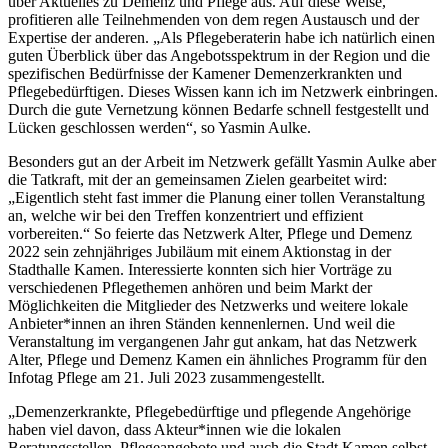
über Aktuelles zu Demenz und Pflege aus. Auf diese Weise,
profitieren alle Teilnehmenden von dem regen Austausch und der
Expertise der anderen. „Als Pflegeberaterin habe ich natürlich einen
guten Überblick über das Angebotsspektrum in der Region und die
spezifischen Bedürfnisse der Kamener Demenzerkrankten und
Pflegebedürftigen. Dieses Wissen kann ich im Netzwerk einbringen.
Durch die gute Vernetzung können Bedarfe schnell festgestellt und
Lücken geschlossen werden“, so Yasmin Aulke.
Besonders gut an der Arbeit im Netzwerk gefällt Yasmin Aulke aber
die Tatkraft, mit der an gemeinsamen Zielen gearbeitet wird:
„Eigentlich steht fast immer die Planung einer tollen Veranstaltung
an, welche wir bei den Treffen konzentriert und effizient
vorbereiten.“ So feierte das Netzwerk Alter, Pflege und Demenz
2022 sein zehnjähriges Jubiläum mit einem Aktionstag in der
Stadthalle Kamen. Interessierte konnten sich hier Vorträge zu
verschiedenen Pflegethemen anhören und beim Markt der
Möglichkeiten die Mitglieder des Netzwerks und weitere lokale
Anbieter*innen an ihren Ständen kennenlernen. Und weil die
Veranstaltung im vergangenen Jahr gut ankam, hat das Netzwerk
Alter, Pflege und Demenz Kamen ein ähnliches Programm für den
Infotag Pflege am 21. Juli 2023 zusammengestellt.
„Demenzerkrankte, Pflegebedürftige und pflegende Angehörige
haben viel davon, dass Akteur*innen wie die lokalen
Beratungsstellen, Pflegeangebote und auch die Stadt Kamen selbst