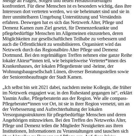
Menge an Fragen, Sorgen und neuen Herausforderungen
konfrontiert. Für diese Menschen ist es besonders wichtig, dass ihre
Interessen dort vertreten werden, wo sie beheimatet sind und sie in
ihrer unmittelbaren Umgebung Unterstützung und Verständnis
erfahren. Deswegen hat es sich das Netzwerk Alter, Pflege und
Demenz Kamen zum Ziel gesetzt, für Demenzerkrankte und
pflegebedürftige Menschen im Allgemeinen einzustehen, deren
Möglichkeiten zur gesellschaftlichen Teilhabe zu verbessern und
auch die Öffentlichkeit zu sensibilisieren. Organisiert wird das
Netzwerk durch das Regionalbüro Alter Pflege und Demenz
Dortmund. Bei den regelmäßigen Treffen nehmen eine ganze Reihe
lokaler Akteur*innen teil, wie beispielsweise Vertreter*innen des
Krankenhauses, der lokalen Pflegedienste und -heime, der
Wohnungsbaugesellschaft Lünen, diverser Beratungsstellen sowie
der Seniorenbeauftragte der Stadt Kamen.
„Ich selbst bin seit 2021 dabei, nachdem meine Kollegin, die früher
im Netzwerk engagiert war, in den Ruhestand gegangen ist“, erklärt
Yasmin Aulke, Pflegeberaterin aus der Region. Wie alle compass-
Pflegeberater*innen vor Ort, ist sie in ihrer Region vernetzt, um an
der Verbesserung und Aufrechterhaltung der lokalen
Versorgungsstrukturen für pflegebedürftige Menschen und deren
Angehörigen mitzuwirken. Bei den Treffen des Netzwerks Alter,
Pflege und Demenz teilen die Mitglieder Neuigkeiten aus ihren
Institutionen, Informationen zu Veranstaltungen und tauschen sich