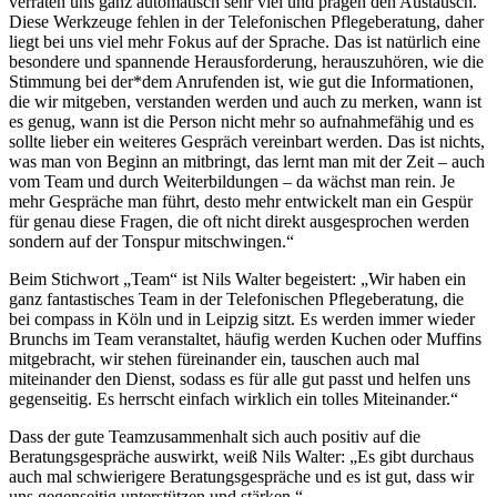
verraten uns ganz automatisch sehr viel und prägen den Austausch.
Diese Werkzeuge fehlen in der Telefonischen Pflegeberatung, daher
liegt bei uns viel mehr Fokus auf der Sprache. Das ist natürlich eine
besondere und spannende Herausforderung, herauszuhören, wie die
Stimmung bei der*dem Anrufenden ist, wie gut die Informationen,
die wir mitgeben, verstanden werden und auch zu merken, wann ist
es genug, wann ist die Person nicht mehr so aufnahmefähig und es
sollte lieber ein weiteres Gespräch vereinbart werden. Das ist nichts,
was man von Beginn an mitbringt, das lernt man mit der Zeit – auch
vom Team und durch Weiterbildungen – da wächst man rein. Je
mehr Gespräche man führt, desto mehr entwickelt man ein Gespür
für genau diese Fragen, die oft nicht direkt ausgesprochen werden
sondern auf der Tonspur mitschwingen.“
Beim Stichwort „Team“ ist Nils Walter begeistert: „Wir haben ein
ganz fantastisches Team in der Telefonischen Pflegeberatung, die
bei compass in Köln und in Leipzig sitzt. Es werden immer wieder
Brunchs im Team veranstaltet, häufig werden Kuchen oder Muffins
mitgebracht, wir stehen füreinander ein, tauschen auch mal
miteinander den Dienst, sodass es für alle gut passt und helfen uns
gegenseitig. Es herrscht einfach wirklich ein tolles Miteinander.“
Dass der gute Teamzusammenhalt sich auch positiv auf die
Beratungsgespräche auswirkt, weiß Nils Walter: „Es gibt durchaus
auch mal schwierigere Beratungsgespräche und es ist gut, dass wir
uns gegenseitig unterstützen und stärken.“