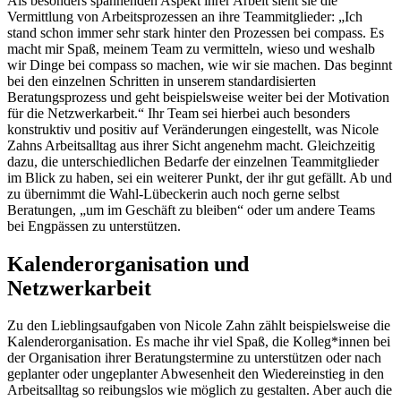
Als besonders spannenden Aspekt ihrer Arbeit sieht sie die
Vermittlung von Arbeitsprozessen an ihre Teammitglieder: „Ich
stand schon immer sehr stark hinter den Prozessen bei compass. Es
macht mir Spaß, meinem Team zu vermitteln, wieso und weshalb
wir Dinge bei compass so machen, wie wir sie machen. Das beginnt
bei den einzelnen Schritten in unserem standardisierten
Beratungsprozess und geht beispielsweise weiter bei der Motivation
für die Netzwerkarbeit.“ Ihr Team sei hierbei auch besonders
konstruktiv und positiv auf Veränderungen eingestellt, was Nicole
Zahns Arbeitsalltag aus ihrer Sicht angenehm macht. Gleichzeitig
dazu, die unterschiedlichen Bedarfe der einzelnen Teammitglieder
im Blick zu haben, sei ein weiterer Punkt, der ihr gut gefällt. Ab und
zu übernimmt die Wahl-Lübeckerin auch noch gerne selbst
Beratungen, „um im Geschäft zu bleiben“ oder um andere Teams
bei Engpässen zu unterstützen.
Kalenderorganisation und
Netzwerkarbeit
Zu den Lieblingsaufgaben von Nicole Zahn zählt beispielsweise die
Kalenderorganisation. Es mache ihr viel Spaß, die Kolleg*innen bei
der Organisation ihrer Beratungstermine zu unterstützen oder nach
geplanter oder ungeplanter Abwesenheit den Wiedereinstieg in den
Arbeitsalltag so reibungslos wie möglich zu gestalten. Aber auch die