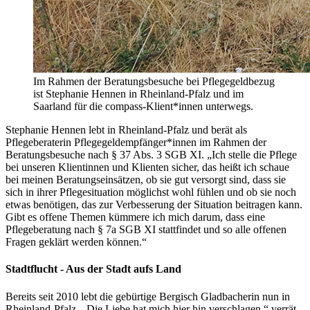
Im Rahmen der Beratungsbesuche bei Pflegegeldbezug
ist Stephanie Hennen in Rheinland-Pfalz und im
Saarland für die compass-Klient*innen unterwegs.
Stephanie Hennen lebt in Rheinland-Pfalz und berät als
Pflegeberaterin Pflegegeldempfänger*innen im Rahmen der
Beratungsbesuche nach § 37 Abs. 3 SGB XI. „Ich stelle die Pflege
bei unseren Klientinnen und Klienten sicher, das heißt ich schaue
bei meinen Beratungseinsätzen, ob sie gut versorgt sind, dass sie
sich in ihrer Pflegesituation möglichst wohl fühlen und ob sie noch
etwas benötigen, das zur Verbesserung der Situation beitragen kann.
Gibt es offene Themen kümmere ich mich darum, dass eine
Pflegeberatung nach § 7a SGB XI stattfindet und so alle offenen
Fragen geklärt werden können.“
Stadtflucht - Aus der Stadt aufs Land
Bereits seit 2010 lebt die gebürtige Bergisch Gladbacherin nun in
Rheinland-Pfalz. „Die Liebe hat mich hier hin verschlagen,“ verrät