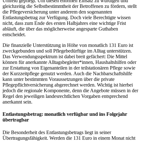
Umfeld gepflegt. Um diesen enormen Einsatz zu würdigen und
gleichzeitig die Selbstbestimmtheit der Betroffenen zu fördern, stellt
die Pflegeversicherung unter anderem den sogenannten
Entlastungsbetrag zur Verfügung. Doch viele Berechtigte wissen
nicht, dass zum Ende des ersten Halbjahres eine wichtige Frist
abläuft, die über das möglicherweise angesparte Guthaben
entscheidet.
Die finanzielle Unterstützung in Höhe von monatlich 131 Euro ist
zweckgebunden und soll Pflegebedürftige im Alltag unterstützen.
Das Verwendungsspektrum ist dabei breit gefächert: Die Mittel
können für anerkannte Alltagsbegleiter*innen, Haushaltshilfen oder
zur Erstattung von Eigenanteilen in der teilstationären Pflege sowie
der Kurzzeitpflege genutzt werden. Auch die Nachbarschaftshilfe
kann unter bestimmten Voraussetzungen über die private
Pflegepflichtversicherung abgerechnet werden. Wichtig ist hierbei
jedoch die regionale Komponente, denn die Angebote müssen in der
Regel den jeweiligen landesrechtlichen Vorgaben entsprechend
anerkannt sein.
Entlastungsbetrag: monatlich verfügbar und ins Folgejahr
übertragbar
Die Besonderheit des Entlastungsbetrags liegt in seiner
Übertragungsfähigkeit. Werden die 131 Euro in einem Monat nicht