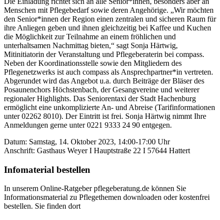
Die Einladung richtet sich an alle Senior*innen, besonders aber an
Menschen mit Pflegebedarf sowie deren Angehörige. „Wir möchten
den Senior*innen der Region einen zentralen und sicheren Raum für
ihre Anliegen geben und ihnen gleichzeitig bei Kaffee und Kuchen
die Möglichkeit zur Teilnahme an einem fröhlichen und
unterhaltsamen Nachmittag bieten,“ sagt Sonja Härtwig,
Mitinitiatorin der Veranstaltung und Pflegeberaterin bei compass.
Neben der Koordinationsstelle sowie den Mitgliedern des
Pflegenetzwerks ist auch compass als Ansprechpartner*in vertreten.
Abgerundet wird das Angebot u.a. durch Beiträge der Bläser des
Posaunenchors Höchstenbach, der Gesangvereine und weiterer
regionaler Highlights. Das Seniorentaxi der Stadt Hachenburg
ermöglicht eine unkomplizierte An- und Abreise (Tarifinformationen
unter 02262 8010). Der Eintritt ist frei. Sonja Härtwig nimmt Ihre
Anmeldungen gerne unter 0221 9333 24 90 entgegen.
Datum: Samstag, 14. Oktober 2023, 14:00-17:00 Uhr
Anschrift: Gasthaus Weyer I Hauptstraße 22 I 57644 Hattert
Infomaterial bestellen
In unserem Online-Ratgeber pflegeberatung.de können Sie
Informationsmaterial zu Pflegethemen downloaden oder kostenfrei
bestellen. Sie finden dort