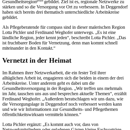
plus
Gesundheitsregion
gebildet. Ziel ist es, regionale Netzwerke zu
stärken und so die Versorgung vor Ort zu verbessern. In Deggendorf
haben sich bereits drei thematisch unterschiedliche Arbeitskreise
gebildet.
Als Pflegeberatende für compass sind in dieser malerischen Region
Lotta Pichler und Ferdinand Weghofer unterwegs. „Es ist eine
ländliche Region, jeder kennt jeden“, beschreibt Lotta Pichler. „Das
ist fruchtbarer Boden für Vernetzung, denn man kommt schnell
miteinander in den Kontakt.“
Vernetzt in der Heimat
Im Rahmen ihrer Netzwerkarbeit, die ein fester Teil ihrer
alltäglichen Arbeit ist, engagieren sich die beiden in einem der drei
Arbeitskreise. Unter anderem geht es dabei um die
Gesundheitsversorgung in der Region. „Wir treffen uns mehrmals
im Jahr, tauschen uns aus und besprechen aktuelle Themen“, erzählt
Ferdinand Weghofer. „Außerdem beratschlagen wir uns dazu, wie
die Versorgungslage in Deggendorf noch verbessert werden kann
und wie wir Informationen zur Gesundheits- und Pflegethemen
öffentlichkeitswirksam vermitteln können.“
Lotta Pichler ergänzt: „Es kommt auch vor, dass von
Netzwerkmitgliedern oder geladenen Gästen kleine Fachvorträge